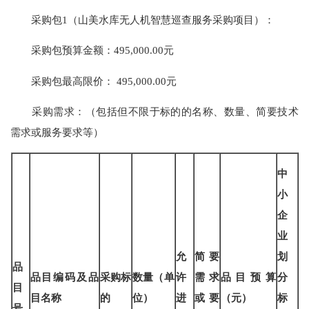
采购包
1（山美水库无人机智慧巡查服务采购项目）：
采购包预算金额：
495,000.00元
采购包最高限价：
495,000.00元
采购需求：（包括但不限于标的的名称、数量、简要技术
需求或服务要求等）
中
小
企
业
允
简要
划
品
品目编码及品
采购标
数量（单
许
需求
品目预算
分
目
目名称
的
位）
进
或要
（
元
）
标
号