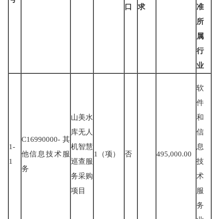
口
求
准
所
属
行
业
软
件
山美水
和
库无人
信
C16990000-
其
1-
机智慧
息
他信息技术服
1（
项
）
否
495,000.00
1
巡查服
技
务
务采购
术
项目
服
务