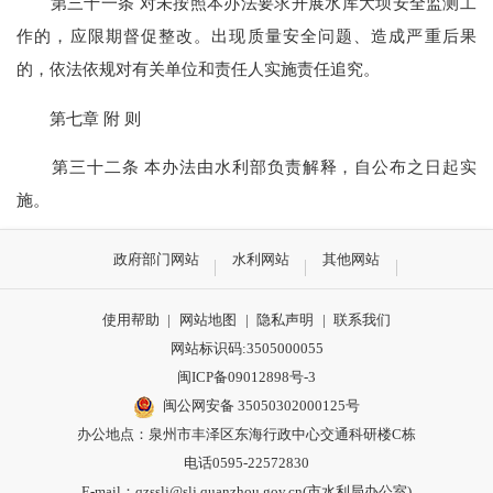
第三十一条 对未按照本办法要求开展水库大坝安全监测工
作的，应限期督促整改。出现质量安全问题、造成严重后果
的，依法依规对有关单位和责任人实施责任追究。
第七章 附 则
第三十二条 本办法由水利部负责解释，自公布之日起实
施。
政府部门网站
水利网站
其他网站
使用帮助
|
网站地图
|
隐私声明
|
联系我们
网站标识码:3505000055
闽ICP备09012898号-3
闽公网安备 35050302000125号
办公地点：泉州市丰泽区东海行政中心交通科研楼C栋
电话0595-22572830
E-mail：qzsslj@slj.quanzhou.gov.cn(市水利局办公室)