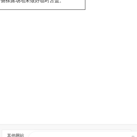
.西侧裸露场地未做好临时苫盖。
其他网站