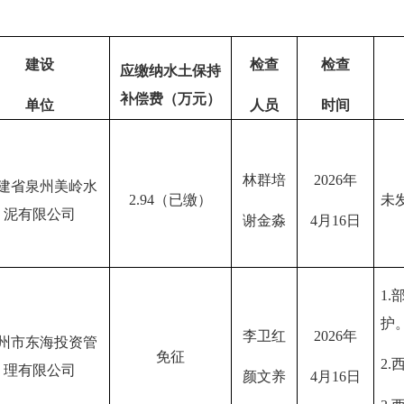
建设
检查
检查
应缴纳水土保持
补偿费（万元）
单位
人员
时间
林群培
2026年
建省泉州美岭水
2.94（已缴）
未
泥有限公司
谢金淼
4月16日
1
护
李卫红
2026年
州市东海投资管
免征
2
理有限公司
颜文养
4月16日