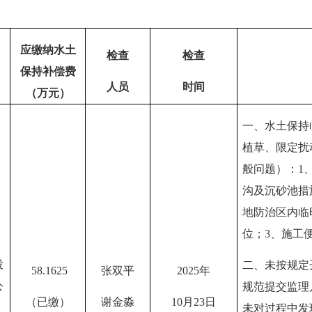
应缴纳水土
检查
检查
保持补偿费
人员
时间
（万元）
一、
水土保持
植草、限定扰
般问题）：
1
沟及沉砂池措
地防治区内临
位；3、施工
投
二、
未按规定
58.1625
张双平
2025年
公
规范提交监理
（已缴）
谢金淼
10月23日
未对过程中发