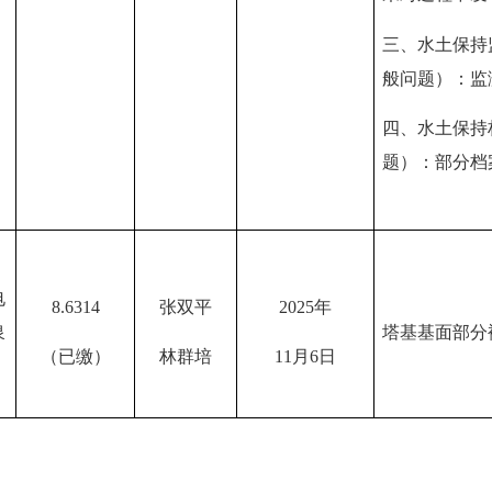
三、
水土保持
般问题）：监
四、
水土保持
题）：部分档
电
8.6314
张双平
2025年
泉
塔基基面部分
（已缴）
林群培
11月6日