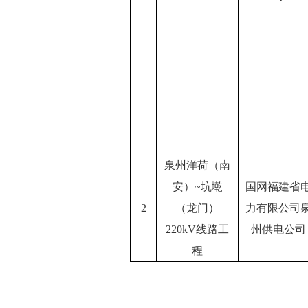
泉州洋荷（南
安）
~坑墘
国网福建省
2
（龙门）
力有限公司
220kV线路工
州供电公司
程