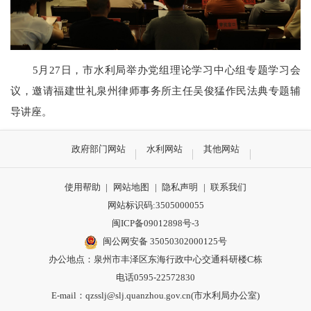
5月27日，市水利局举办党组理论学习中心组专题学习会
议，邀请福建世礼泉州律师事务所主任吴俊猛作民法典专题辅
导讲座。
政府部门网站
水利网站
其他网站
使用帮助
|
网站地图
|
隐私声明
|
联系我们
网站标识码:3505000055
闽ICP备09012898号-3
闽公网安备 35050302000125号
办公地点：泉州市丰泽区东海行政中心交通科研楼C栋
电话0595-22572830
E-mail：qzsslj@slj.quanzhou.gov.cn(市水利局办公室)