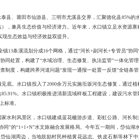
县、莆田市仙游县、三明市尤溪县交界，汇聚德化县85%的水
电站），兼具生态价值与经济潜力。近年来，水口镇立足水资源
，实现生态效益与经济效益双提升。
镇13条溪流划分成16个网格，通过“河长+副河长+专管员”协
协同处置，构建了“水域治理、生态修复、执法监管”一体化管
查制度，构建跨界河道问题“发现一通报一处置一反馈”全链条
底。水口镇投入了2000余万元实施坵坂河生态修复，通过植
达85.91%。水口镇积极推进清新流域样板工程建设，建设污水
以上标准。
家水利风景区，水口镇建成蓝花楹游步道、彩虹公路、河长制
同”的“1+1+N”水文旅融合发展格局。今年五一期间，岱仙
在岱仙湖周边，当地鼓励村民种植黄花远志、铁皮石斛等林下中草