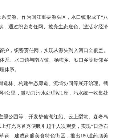
系资源。作为闽江重要源头区，水口镇形成了“八
禀赋，通过织密责任网、擦亮生态底色、激活水经济
同管护，织密责任网，实现从源头到入河口全覆盖。
理体系。水口镇与南埕镇、杨梅乡、洑口乡等毗邻乡
管理体系。
树造林、构建生态廊道、流域协同等展开治理。截
管网4公里，微动力污水处理站1座，污水统一收集处
主题公园等，开发岱仙湖红船、云上梨坑、森奢岛
湖水上灯光秀首秀便吸引超千人次观赏，实现“日游石
药，建成药膳美食特色街区，推出180道药膳美