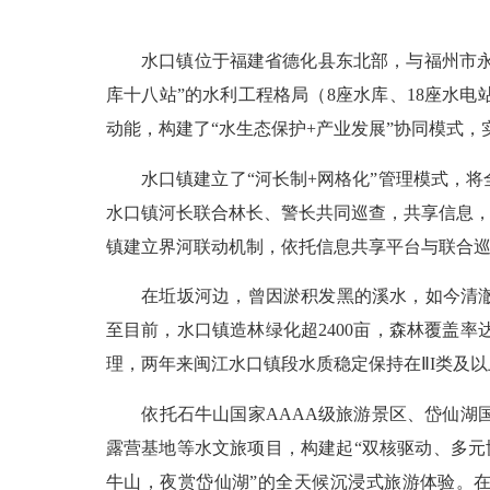
水口镇位于福建省德化县东北部，与福州市永泰
库十八站”的水利工程格局（8座水库、18座水
动能，构建了“水生态保护+产业发展”协同模式
水口镇建立了“河长制+网格化”管理模式，将全
水口镇河长联合林长、警长共同巡查，共享信息，
镇建立界河联动机制，依托信息共享平台与联合巡
在坵坂河边，曾因淤积发黑的溪水，如今清澈见
至目前，水口镇造林绿化超2400亩，森林覆盖率
理，两年来闽江水口镇段水质稳定保持在ⅡI类及
依托石牛山国家AAAA级旅游景区、岱仙湖国
露营基地等水文旅项目，构建起“双核驱动、多元协
牛山，夜赏岱仙湖”的全天候沉浸式旅游体验。